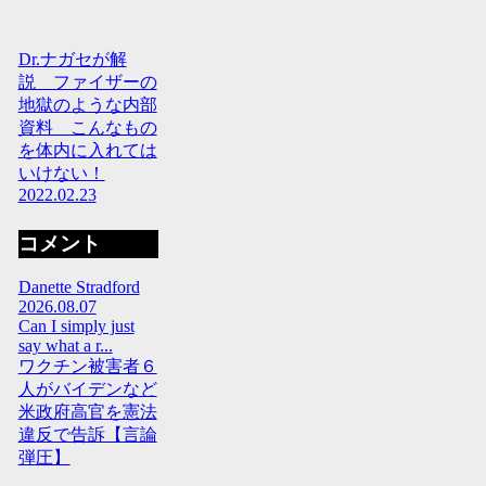
Dr.ナガセが解
説 ファイザーの
地獄のような内部
資料 こんなもの
を体内に入れては
いけない！
2022.02.23
コメント
Danette Stradford
2026.08.07
Can I simply just
say what a r...
ワクチン被害者６
人がバイデンなど
米政府高官を憲法
違反で告訴【言論
弾圧】