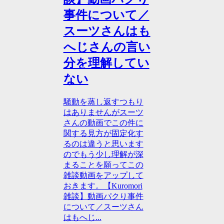
事件について／
スーツさんはも
へじさんの言い
分を理解してい
ない
騒動を蒸し返すつもり
はありませんがスーツ
さんの動画でこの件に
関する見方が固定化す
るのは違うと思います
のでもう少し理解が深
まることを願ってこの
雑談動画をアップして
おきます。【Kuromori
雑談】動画パクり事件
について／スーツさん
はもへじ...