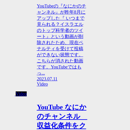
YouTubeの『なにかのチ
ャンネル』が昨年8月に
アップした『 いつまで
見られる？イスラエル
のトップ科学者のツイ
ート』という動画が削
除されたため、現在ペ
ナルティを受けて投稿
ができない状態です。
こちらが消された動画
です。YouTubeではも
っ...
2023.07.11
Video
Video
YouTube なにか
のチャンネル
収益化条件をク