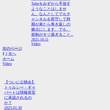
Tubeをみずから手放す
ようなことはしませ
ん。なんとしてでもチ
ャンネルを死守して時
期が来たら巻き返しの
拠点にします。でも、
規制がキツ過ぎること...
2021.10.11
Video
次のページ
1
2
次へ
ホーム
Video
【ついに公聴会】
トゥルシー・ギャ
バートは情報長官
に承認されるの
か？
2025.01.30