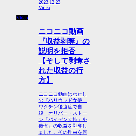
2023.12.23
Video
Video
ニコニコ動画
『収益剥奪』の
説明を拒否
【そして剥奪さ
れた収益の行
方】
ニコニコ動画はわたし
の『ハリウッド女優
ワクチン後遺症で自
殺 オリバー・ストー
ン「バイデン支持」を
後悔』の収益を剥奪し
ました。その理由を何