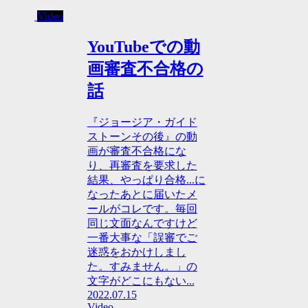
Video
YouTubeでの動
画審査不合格の
話
『ジョージア・ガイド
ストーンその後』の動
画が審査不合格にな
り、再審査を要求した
結果、やっぱり合格...に
なったあとに届いたメ
ールがコレです。毎回
同じ文面なんですけど
一番大事な「誤審でご
迷惑をおかけしまし
た。すみません。」の
文字がどこにもない...
2022.07.15
Video