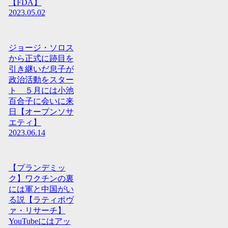
【FDA】
2023.05.02
ジョージ・ソロス
から正式に跡目を
引き継いだ息子が
政治活動をスター
ト ５月には小池
百合子に会いに来
日【オープンソサ
エティ】
2023.06.14
【プランデミッ
ク】ワクチンの裏
には軍と中国がい
る説【ラティポヴ
ァ・リサーチ】
YouTubeにはアッ