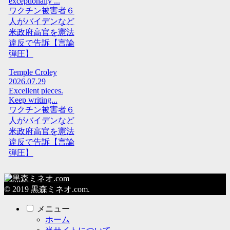
exceptionally ...
ワクチン被害者６
人がバイデンなど
米政府高官を憲法
違反で告訴【言論
弾圧】
Temple Croley
2026.07.29
Excellent pieces.
Keep writing...
ワクチン被害者６
人がバイデンなど
米政府高官を憲法
違反で告訴【言論
弾圧】
© 2019 黒森ミネオ.com.
メニュー
ホーム