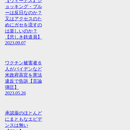
【ヴィーナス】シ
ョッキング・ブル
ーは反日なのか？
又はアクセスのた
めにガセを流すの
は楽しいのか？
【悲しき鉄道員】
2023.09.07
ワクチン被害者６
人がバイデンなど
米政府高官を憲法
違反で告訴【言論
弾圧】
2023.05.26
承認薬のほとんど
にまともなエビデ
ンスは無い