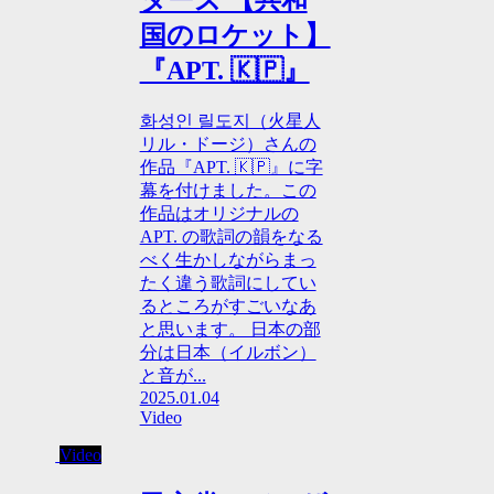
国のロケット】
『APT. 🇰🇵』
화성인 릴도지（火星人
リル・ドージ）さんの
作品『APT. 🇰🇵』に字
幕を付けました。この
作品はオリジナルの
APT. の歌詞の韻をなる
べく生かしながらまっ
たく違う歌詞にしてい
るところがすごいなあ
と思います。 日本の部
分は日本（イルボン）
と音が...
2025.01.04
Video
Video