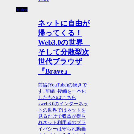
Video
ネットに自由が
帰ってくる！
Web3.0の世界
そして分散型次
世代ブラウザ
『Brave』
前編(YouTube)の続きで
す↓前編+後編を一本化
したものはこちら
↓web3.0のインターネッ
トの世界ではネットを
見るだけで収益が得ら
れネット利用者のプラ
イバシーは守られ動画