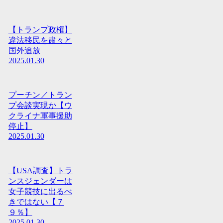
【トランプ政権】
違法移民を粛々と
国外追放
2025.01.30
プーチン／トラン
プ会談実現か【ウ
クライナ軍事援助
停止】
2025.01.30
【USA調査】トラ
ンスジェンダーは
女子競技に出るべ
きではない【７
９％】
2025.01.30