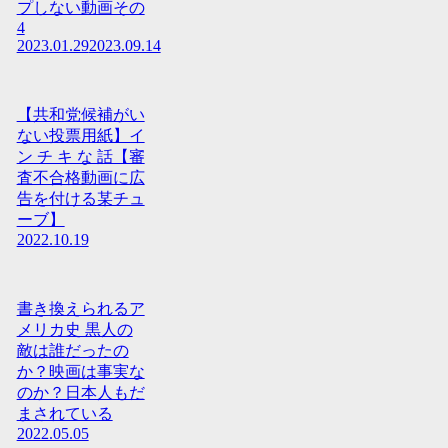
プしない動画その
4
2023.01.29
2023.09.14
【共和党候補がい
ない投票用紙】イ
ン チ キ な 話【審
査不合格動画に広
告を付ける某チュ
ーブ】
2022.10.19
書き換えられるア
メリカ史 黒人の
敵は誰だったの
か？映画は事実な
のか？日本人もだ
まされている
2022.05.05