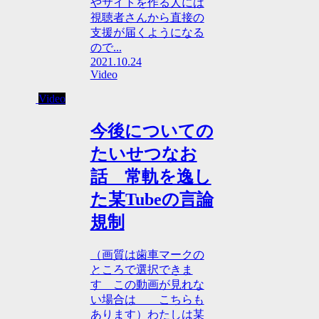
やサイトを作る人には
視聴者さんから直接の
支援が届くようになる
ので...
2021.10.24
Video
Video
今後についての
たいせつなお
話 常軌を逸し
た某Tubeの言論
規制
（画質は歯車マークの
ところで選択できま
す この動画が見れな
い場合は こちらも
あります）わたしは某