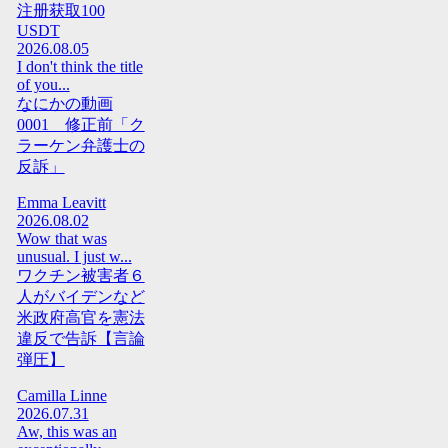
注册获取100
USDT
2026.08.05
I don't think the title
of you...
なにかの動画
0001 修正前「ク
ラーケン弁護士の
反訴」
Emma Leavitt
2026.08.02
Wow that was
unusual. I just w...
ワクチン被害者６
人がバイデンなど
米政府高官を憲法
違反で告訴【言論
弾圧】
Camilla Linne
2026.07.31
Aw, this was an