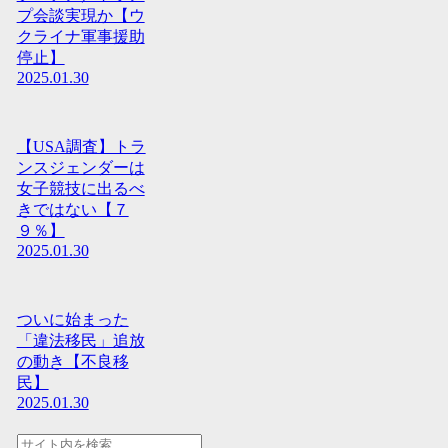
プ会談実現か【ウ
クライナ軍事援助
停止】
2025.01.30
【USA調査】トラ
ンスジェンダーは
女子競技に出るべ
きではない【７
９％】
2025.01.30
ついに始まった
「違法移民」追放
の動き【不良移
民】
2025.01.30