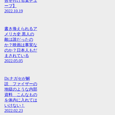
告を付ける某チュ
ーブ】
2022.10.19
書き換えられるア
メリカ史 黒人の
敵は誰だったの
か？映画は事実な
のか？日本人もだ
まされている
2022.05.05
Dr.ナガセが解
説 ファイザーの
地獄のような内部
資料 こんなもの
を体内に入れては
いけない！
2022.02.23