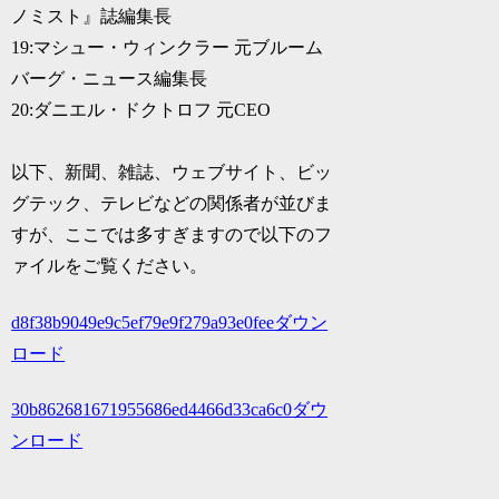
ノミスト』誌編集長
19:マシュー・ウィンクラー 元ブルーム
バーグ・ニュース編集長
20:ダニエル・ドクトロフ 元CEO
以下、新聞、雑誌、ウェブサイト、ビッ
グテック、テレビなどの関係者が並びま
すが、ここでは多すぎますので以下のフ
ァイルをご覧ください。
d8f38b9049e9c5ef79e9f279a93e0fee
ダウン
ロード
30b862681671955686ed4466d33ca6c0
ダウ
ンロード