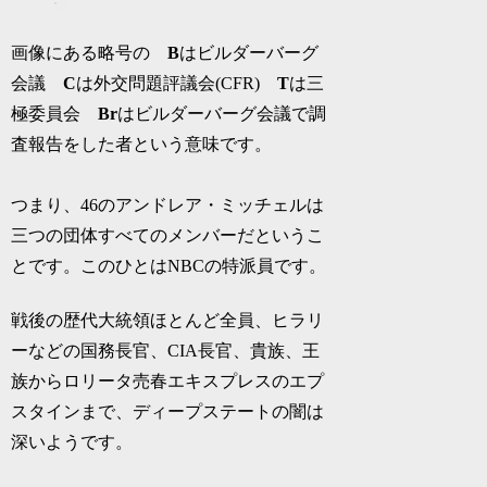
画像にある略号の
B
はビルダーバーグ
会議
C
は外交問題評議会(CFR)
T
は三
極委員会
Br
はビルダーバーグ会議で調
査報告をした者という意味です。
つまり、46のアンドレア・ミッチェルは
三つの団体すべてのメンバーだというこ
とです。このひとはNBCの特派員です。
戦後の歴代大統領ほとんど全員、ヒラリ
ーなどの国務長官、CIA長官、貴族、王
族からロリータ売春エキスプレスのエプ
スタインまで、ディープステートの闇は
深いようです。