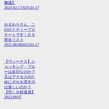
審議】
2023.02.17
2025.01.17
おまわりさん、こ
のひとディープス
テートです！ＤＳ
実名リスト
2021.08.08
2023.01.17
【ヴィーナス】シ
ョッキング・ブル
ーは反日なのか？
又はアクセスのた
めにガセを流すの
は楽しいのか？
【悲しき鉄道員】
2023.09.07