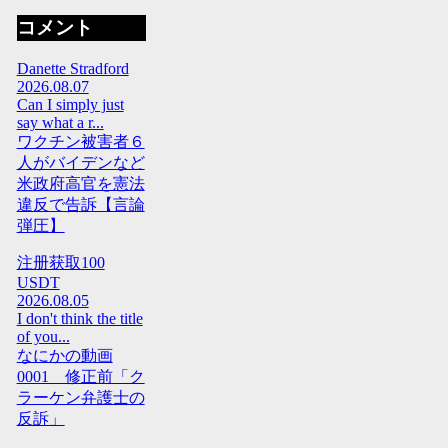
コメント
Danette Stradford
2026.08.07
Can I simply just
say what a r...
ワクチン被害者６
人がバイデンなど
米政府高官を憲法
違反で告訴【言論
弾圧】
注册获取100
USDT
2026.08.05
I don't think the title
of you...
なにかの動画
0001 修正前「ク
ラーケン弁護士の
反訴」