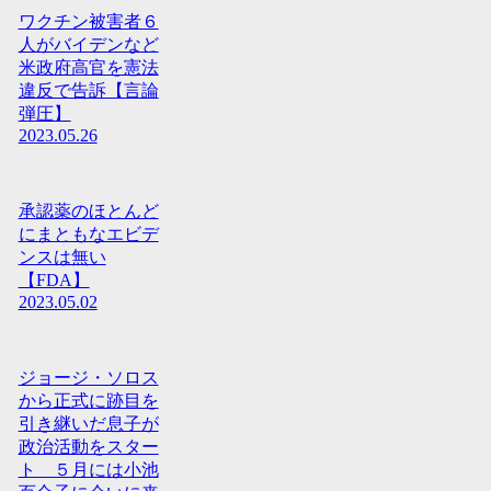
ワクチン被害者６
人がバイデンなど
米政府高官を憲法
違反で告訴【言論
弾圧】
2023.05.26
承認薬のほとんど
にまともなエビデ
ンスは無い
【FDA】
2023.05.02
ジョージ・ソロス
から正式に跡目を
引き継いだ息子が
政治活動をスター
ト ５月には小池