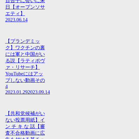
百合子に会いに来
日【オープンソサ
エティ】
2023.06.14
【プランデミッ
ク】ワクチンの裏
には軍と中国がい
る説【ラティポヴ
ァ・リサーチ】
YouTubeにはアッ
プしない動画その
4
2023.01.29
2023.09.14
【共和党候補がい
ない投票用紙】イ
ン チ キ な 話【審
査不合格動画に広