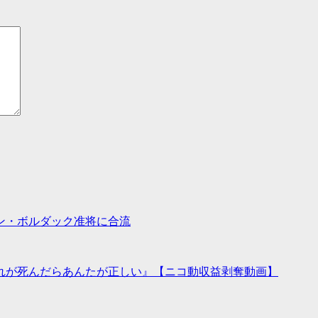
ン・ボルダック准将に合流
れが死んだらあんたが正しい』【ニコ動収益剥奪動画】