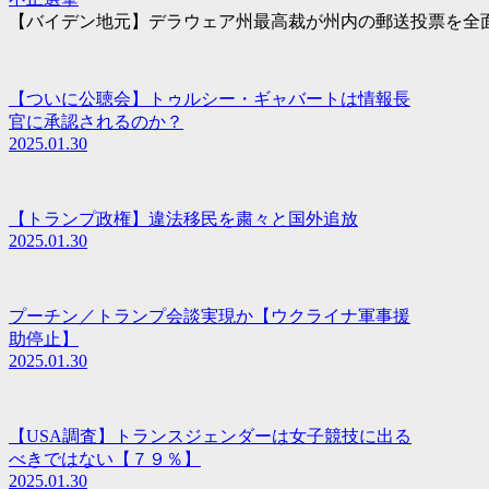
【バイデン地元】デラウェア州最高裁が州内の郵送投票を全面
【ついに公聴会】トゥルシー・ギャバートは情報長
官に承認されるのか？
2025.01.30
【トランプ政権】違法移民を粛々と国外追放
2025.01.30
プーチン／トランプ会談実現か【ウクライナ軍事援
助停止】
2025.01.30
【USA調査】トランスジェンダーは女子競技に出る
べきではない【７９％】
2025.01.30