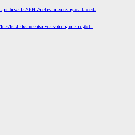
/politics/2022/10/07/delaware-vote-by-mail-ruled-
t/files/field_documents/dvrc_voter_guide_english-