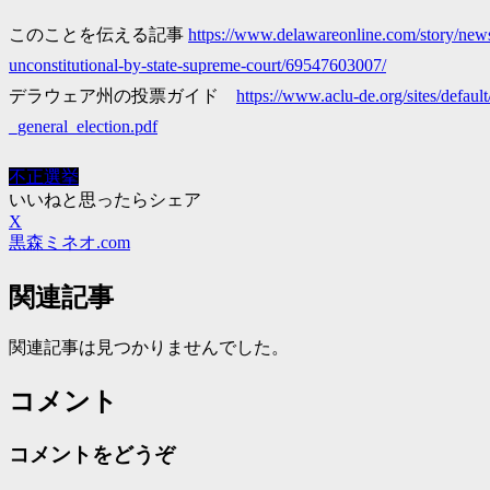
このことを伝える記事
https://www.delawareonline.com/story/news
unconstitutional-by-state-supreme-court/69547603007/
デラウェア州の投票ガイド
https://www.aclu-de.org/sites/defaul
_general_election.pdf
不正選挙
いいねと思ったらシェア
X
黒森ミネオ.com
関連記事
関連記事は見つかりませんでした。
コメント
コメントをどうぞ