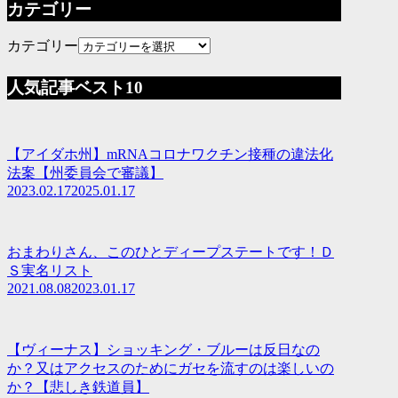
カテゴリー
カテゴリー
人気記事ベスト10
【アイダホ州】mRNAコロナワクチン接種の違法化
法案【州委員会で審議】
2023.02.17
2025.01.17
おまわりさん、このひとディープステートです！Ｄ
Ｓ実名リスト
2021.08.08
2023.01.17
【ヴィーナス】ショッキング・ブルーは反日なの
か？又はアクセスのためにガセを流すのは楽しいの
か？【悲しき鉄道員】