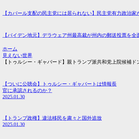
【カバール支配の民主党には居られない】民主党有力政治家
【バイデン地元】デラウェア州最高裁が州内の郵送投票を全面
ホーム
見えない世界
【トゥルシー・ギャバード】親トランプ派共和党上院候補ド
【ついに公聴会】トゥルシー・ギャバートは情報長
官に承認されるのか？
2025.01.30
【トランプ政権】違法移民を粛々と国外追放
2025.01.30