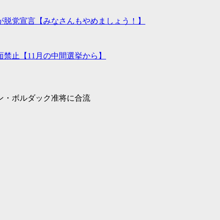
が脱党宣言【みなさんもやめましょう！】
禁止【11月の中間選挙から】
ン・ボルダック准将に合流