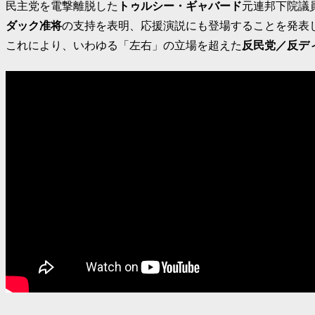
民主党を電撃離脱した
トゥルシー・ギャバード
元連邦下院議
ダック准将
の支持を表明、応援演説にも登場することを発表
これにより、いわゆる「左右」の立場を超えた
反民党／反デ