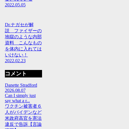
2022.05.05
Dr.ナガセが解
説 ファイザーの
地獄のような内部
資料 こんなもの
を体内に入れては
いけない！
2022.02.23
コメント
Danette Stradford
2026.08.07
Can I simply just
say what a r...
ワクチン被害者６
人がバイデンなど
米政府高官を憲法
違反で告訴【言論