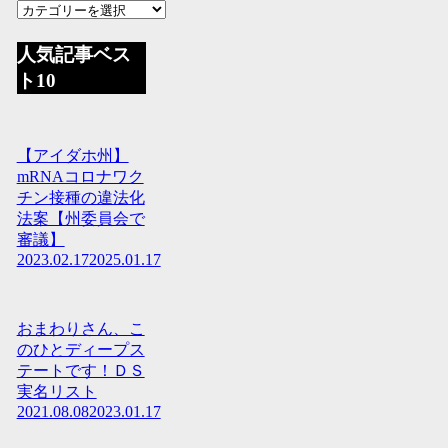
人気記事ベス
ト10
【アイダホ州】
mRNAコロナワク
チン接種の違法化
法案【州委員会で
審議】
2023.02.17
2025.01.17
おまわりさん、こ
のひとディープス
テートです！ＤＳ
実名リスト
2021.08.08
2023.01.17