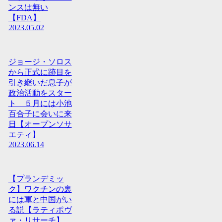
ンスは無い
【FDA】
2023.05.02
ジョージ・ソロス
から正式に跡目を
引き継いだ息子が
政治活動をスター
ト ５月には小池
百合子に会いに来
日【オープンソサ
エティ】
2023.06.14
【プランデミッ
ク】ワクチンの裏
には軍と中国がい
る説【ラティポヴ
ァ・リサーチ】