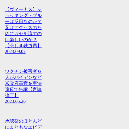
【ヴィーナス】シ
ョッキング・ブル
ーは反日なのか？
又はアクセスのた
めにガセを流すの
は楽しいのか？
【悲しき鉄道員】
2023.09.07
ワクチン被害者６
人がバイデンなど
米政府高官を憲法
違反で告訴【言論
弾圧】
2023.05.26
承認薬のほとんど
にまともなエビデ