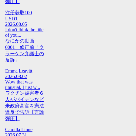
弾圧】
注册获取100
USDT
2026.08.05
I don't think the title
of you...
なにかの動画
0001 修正前「ク
ラーケン弁護士の
反訴」
Emma Leavitt
2026.08.02
Wow that was
unusual. I just w...
ワクチン被害者６
人がバイデンなど
米政府高官を憲法
違反で告訴【言論
弾圧】
Camilla Linne
2026.07.31