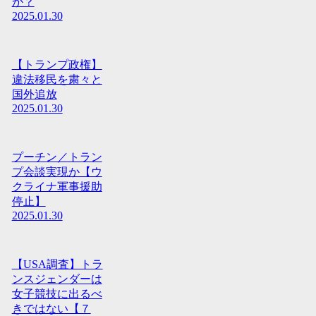
か？
2025.01.30
【トランプ政権】
違法移民を粛々と
国外追放
2025.01.30
プーチン／トラン
プ会談実現か【ウ
クライナ軍事援助
停止】
2025.01.30
【USA調査】トラ
ンスジェンダーは
女子競技に出るべ
きではない【７