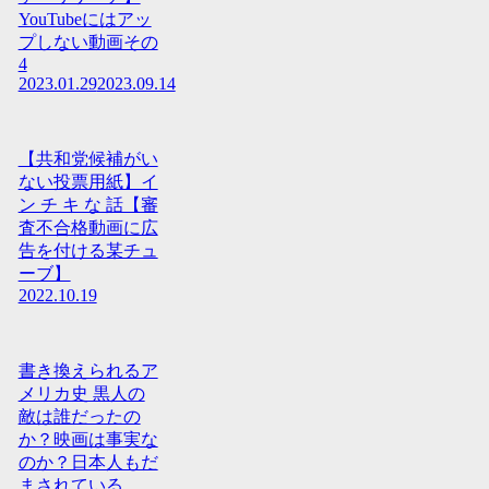
YouTubeにはアッ
プしない動画その
4
2023.01.29
2023.09.14
【共和党候補がい
ない投票用紙】イ
ン チ キ な 話【審
査不合格動画に広
告を付ける某チュ
ーブ】
2022.10.19
書き換えられるア
メリカ史 黒人の
敵は誰だったの
か？映画は事実な
のか？日本人もだ
まされている