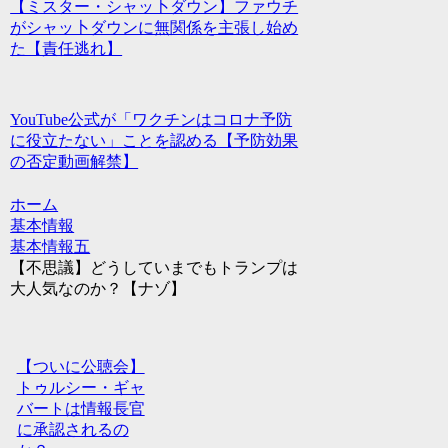
【ミスター・シャッ卜ダウン】ファウチ
がシャッ卜ダウンに無関係を主張し始め
た【責任逃れ】
YouTube公式が「ワクチンはコロナ予防
に役立たない」ことを認める【予防効果
の否定動画解禁】
ホーム
基本情報
基本情報五
【不思議】どうしていまでもトランプは
大人気なのか？【ナゾ】
【ついに公聴会】
トゥルシー・ギャ
バートは情報長官
に承認されるの