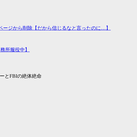
式ページから削除【だから信じるなと言ったのに…】
刑務所服役中】
ーとFBIの絶体絶命