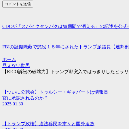
CDCが「スパイクタンパクは短期間で消える」の記述を公
FBIの証拠隠蔽で懲役１８年にされたトランプ派議員【連邦
ホーム
見えない世界
【RICO訴訟の破壊力】トランプ邸突入ではっきりしたヒラリ
【ついに公聴会】トゥルシー・ギャバートは情報長
官に承認されるのか？
2025.01.30
【トランプ政権】違法移民を粛々と国外追放