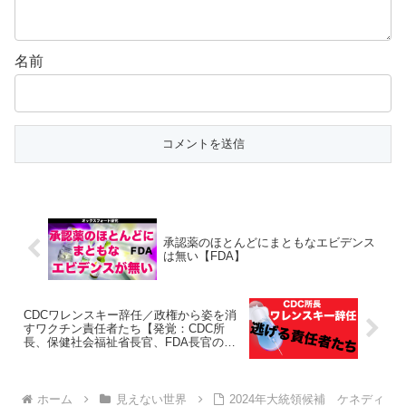
名前
承認薬のほとんどにまともなエビデンス
は無い【FDA】
CDCワレンスキー辞任／政権から姿を消
すワクチン責任者たち【発覚：CDC所
長、保健社会福祉省長官、FDA長官の就
任宣誓書になぜか全員不備】
ホーム
見えない世界
2024年大統領候補 ケネディ