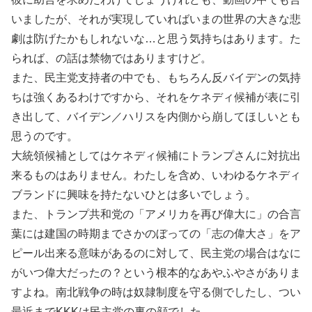
いましたが、それが実現していればいまの世界の大きな悲
劇は防げたかもしれないな…と思う気持ちはあります。た
られば、の話は禁物ではありますけど。
また、民主党支持者の中でも、もちろん反バイデンの気持
ちは強くあるわけですから、それをケネディ候補が表に引
き出して、バイデン／ハリスを内側から崩してほしいとも
思うのです。
大統領候補としてはケネディ候補にトランプさんに対抗出
来るものはありません。わたしを含め、いわゆるケネディ
ブランドに興味を持たないひとは多いでしょう。
また、トランプ共和党の「アメリカを再び偉大に」の合言
葉には建国の時期までさかのぼっての「志の偉大さ」をア
ピール出来る意味があるのに対して、民主党の場合はなに
がいつ偉大だったの？という根本的なあやふやさがありま
すよね。南北戦争の時は奴隷制度を守る側でしたし、つい
最近までKKKは民主党の裏の顔でした。