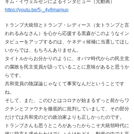
キム・イヴェルセンによるインタビュー（元動画）
https://youtu.be/5-_4v8mamuo
トランプ大統領とトランプ・レディース（女トランプと言
われるみなさん）を心から応援する黒森がこのようなイン
タビューをアップするのは、ケネディ候補に当選してほし
いからでは、もちろんありません。
タイトルからお分かりのように、オバマ時代からの民主党
の腐敗を民主党員が語っていることに意味があると思うか
らです。
共和党員の陰謀論じゃなくて事実なんだということです
ね。
そして、また、このひとはコロナが始まるずっと前からワ
クチンとファウチを徹底的に批判していまして、その部分
だけでは共和党のどの政治家よりも正しかったのです。
トランプさんも思うところがあったからこそ大統領時代に
彼に助言を求めたわけでしょうけれども、動画の中でも言