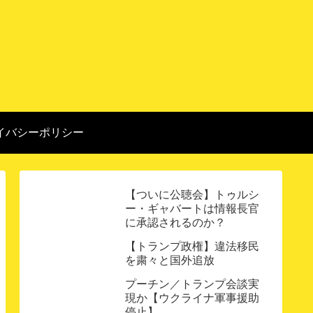
イバシーポリシー
【ついに公聴会】トゥルシ
ー・ギャバートは情報長官
に承認されるのか？
【トランプ政権】違法移民
を粛々と国外追放
プーチン／トランプ会談実
現か【ウクライナ軍事援助
停止】