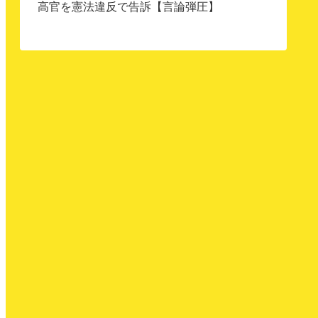
高官を憲法違反で告訴【言論弾圧】