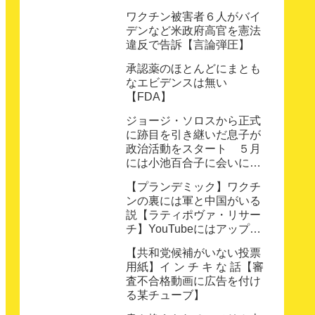
【悲しき鉄道員】
ワクチン被害者６人がバイ
デンなど米政府高官を憲法
違反で告訴【言論弾圧】
承認薬のほとんどにまとも
なエビデンスは無い
【FDA】
ジョージ・ソロスから正式
に跡目を引き継いだ息子が
政治活動をスタート ５月
には小池百合子に会いに来
日【オープンソサエティ】
【プランデミック】ワクチ
ンの裏には軍と中国がいる
説【ラティポヴァ・リサー
チ】YouTubeにはアップし
ない動画その4
【共和党候補がいない投票
用紙】イ ン チ キ な 話【審
査不合格動画に広告を付け
る某チューブ】