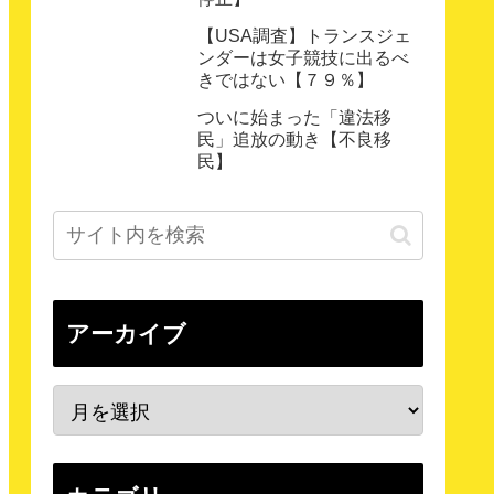
【USA調査】トランスジェ
ンダーは女子競技に出るべ
きではない【７９％】
ついに始まった「違法移
民」追放の動き【不良移
民】
アーカイブ