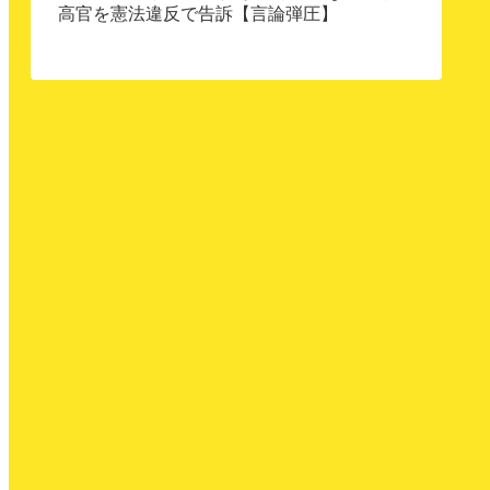
高官を憲法違反で告訴【言論弾圧】