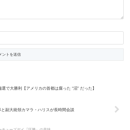
選で大勝利【アメリカの首都は腐った “沼” だった】
事と副大統領カマラ・ハリスが長時間会談
ーチューズデイ『圧勝』の意味