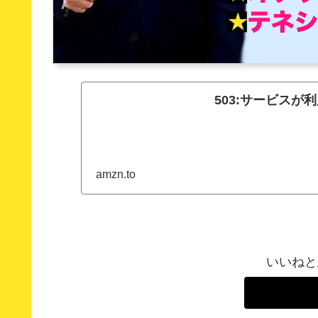
503:サービスが利用で
amzn.to
いいねと