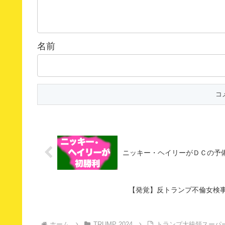
名前
ニッキー・ヘイリーがＤＣの予備
【発覚】反トランプ不倫女検
ホーム
TRUMP 2024
トランプ大統領スーパ