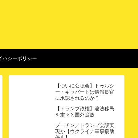
イバシーポリシー
【ついに公聴会】トゥルシ
ー・ギャバートは情報長官
に承認されるのか？
【トランプ政権】違法移民
を粛々と国外追放
プーチン／トランプ会談実
現か【ウクライナ軍事援助
停止】