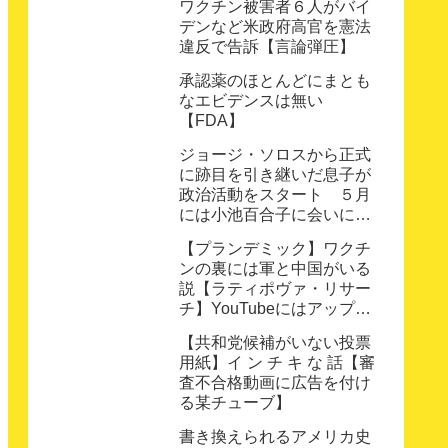
ワクチン被害者６人がバイ
デンなど米政府高官を憲法
違反で告訴【言論弾圧】
承認薬のほとんどにまとも
なエビデンスは無い
【FDA】
ジョージ・ソロスから正式
に跡目を引き継いだ息子が
政治活動をスタート ５月
には小池百合子に会いに来
日【オープンソサエティ】
【プランデミック】ワクチ
ンの裏には軍と中国がいる
説【ラティポヴァ・リサー
チ】YouTubeにはアップし
ない動画その4
【共和党候補がいない投票
用紙】イ ン チ キ な 話【審
査不合格動画に広告を付け
る某チューブ】
書き換えられるアメリカ史