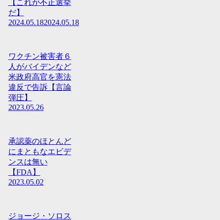
【これが不正選挙
だ】
2024.05.18
2024.05.18
ワクチン被害者６
人がバイデンなど
米政府高官を憲法
違反で告訴【言論
弾圧】
2023.05.26
承認薬のほとんど
にまともなエビデ
ンスは無い
【FDA】
2023.05.02
ジョージ・ソロス