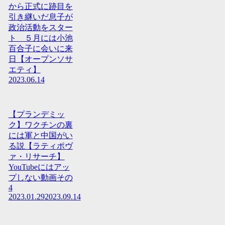
から正式に跡目を
引き継いだ息子が
政治活動をスター
ト ５月には小池
百合子に会いに来
日【オープンソサ
エティ】
2023.06.14
【プランデミッ
ク】ワクチンの裏
には軍と中国がい
る説【ラティポヴ
ァ・リサーチ】
YouTubeにはアッ
プしない動画その
4
2023.01.29
2023.09.14