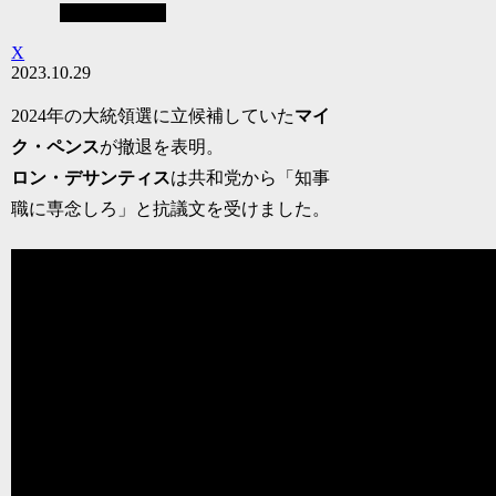
見えない世界
X
2023.10.29
2024年の大統領選に立候補していた
マイ
ク・ペンス
が撤退を表明。
ロン・デサンティス
は共和党から「知事
職に専念しろ」と抗議文を受けました。