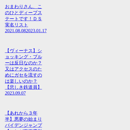
おまわりさん、こ
のひとディープス
テートです！ＤＳ
実名リスト
2021.08.08
2023.01.17
【ヴィーナス】シ
ョッキング・ブル
ーは反日なのか？
又はアクセスのた
めにガセを流すの
は楽しいのか？
【悲しき鉄道員】
2023.09.07
【あれから３年
半】悪夢の始まり
バイデンジャンプ