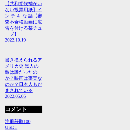
【共和党候補がい
ない投票用紙】イ
ン チ キ な 話【審
査不合格動画に広
告を付ける某チュ
ーブ】
2022.10.19
書き換えられるア
メリカ史 黒人の
敵は誰だったの
か？映画は事実な
のか？日本人もだ
まされている
2022.05.05
コメント
注册获取100
USDT