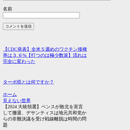
名前
【CDC発表】全米５週めのワクチン接種
率は３.６%【打つのは極少数派】流れは
完全に変わった
ターボ癌とは何ですか？
ホーム
見えない世界
【2024 大統領選】ペンスが敗北を宣言
して撤退、デサンティスは地元共和党か
らの非難決議を受け戦線離脱は時間の問
題