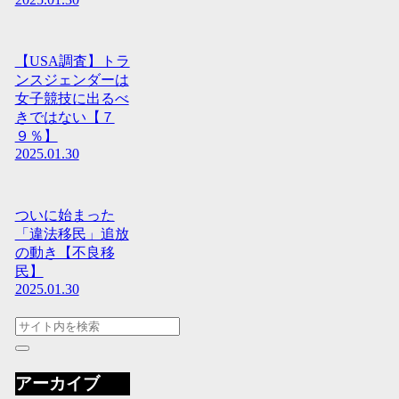
【USA調査】トラ
ンスジェンダーは
女子競技に出るべ
きではない【７
９％】
2025.01.30
ついに始まった
「違法移民」追放
の動き【不良移
民】
2025.01.30
アーカイブ