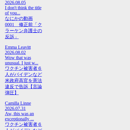
2026.08.05
I don't think the title
of you...
なにかの動画
0001 修正前「ク
ラーケン弁護士の
反訴」
Emma Leavitt
2026.08.02
Wow that was
unusual. I just w...
ワクチン被害者６
人がバイデンなど
米政府高官を憲法
違反で告訴【言論
弾圧】
Camilla Linne
2026.07.31
Aw, this was an
exceptionally ...
ワクチン被害者６