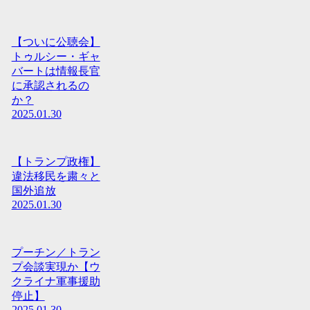
【ついに公聴会】
トゥルシー・ギャ
バートは情報長官
に承認されるの
か？
2025.01.30
【トランプ政権】
違法移民を粛々と
国外追放
2025.01.30
プーチン／トラン
プ会談実現か【ウ
クライナ軍事援助
停止】
2025.01.30