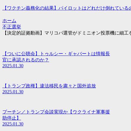
【ワクチン義務化の結果】パイロットはどれだけ倒れている
ホーム
不正選挙
【決定的証拠動画】マリコパ選管がドミニオン投票機に細工
【ついに公聴会】トゥルシー・ギャバートは情報長
官に承認されるのか？
2025.01.30
【トランプ政権】違法移民を粛々と国外追放
2025.01.30
プーチン／トランプ会談実現か【ウクライナ軍事援
助停止】
2025.01.30