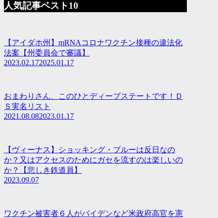
人気記事ベスト10
【アイダホ州】mRNAコロナワクチン接種の違法化
法案【州委員会で審議】
2023.02.17
2025.01.17
おまわりさん、このひとディープステートです！Ｄ
Ｓ実名リスト
2021.08.08
2023.01.17
【ヴィーナス】ショッキング・ブルーは反日なの
か？又はアクセスのためにガセを流すのは楽しいの
か？【悲しき鉄道員】
2023.09.07
ワクチン被害者６人がバイデンなど米政府高官を憲