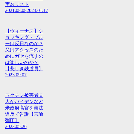
実名リスト
2021.08.08
2023.01.17
【ヴィーナス】シ
ョッキング・ブル
ーは反日なのか？
又はアクセスのた
めにガセを流すの
は楽しいのか？
【悲しき鉄道員】
2023.09.07
ワクチン被害者６
人がバイデンなど
米政府高官を憲法
違反で告訴【言論
弾圧】
2023.05.26