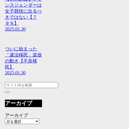
ンスジェンダーは
女子競技に出るべ
きではない【７
９％】
2025.01.30
ついに始まった
「違法移民」追放
の動き【不良移
民】
2025.01.30
アーカイブ
アーカイブ