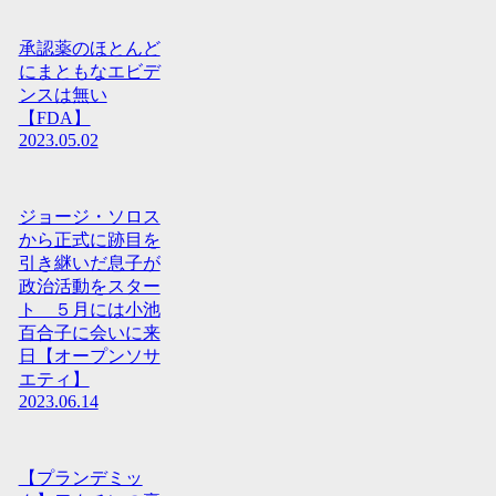
承認薬のほとんど
にまともなエビデ
ンスは無い
【FDA】
2023.05.02
ジョージ・ソロス
から正式に跡目を
引き継いだ息子が
政治活動をスター
ト ５月には小池
百合子に会いに来
日【オープンソサ
エティ】
2023.06.14
【プランデミッ