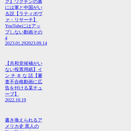
ク】ワクチンの裏
には軍と中国がい
る説【ラティポヴ
ァ・リサーチ】
YouTubeにはアッ
プしない動画その
4
2023.01.29
2023.09.14
【共和党候補がい
ない投票用紙】イ
ン チ キ な 話【審
査不合格動画に広
告を付ける某チュ
ーブ】
2022.10.19
書き換えられるア
メリカ史 黒人の