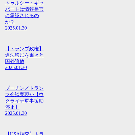
トゥルシー・ギャ
バートは情報長官
に承認されるの
か？
2025.01.30
【トランプ政権】
違法移民を粛々と
国外追放
2025.01.30
プーチン／トラン
プ会談実現か【ウ
クライナ軍事援助
停止】
2025.01.30
【USA調査】トラ