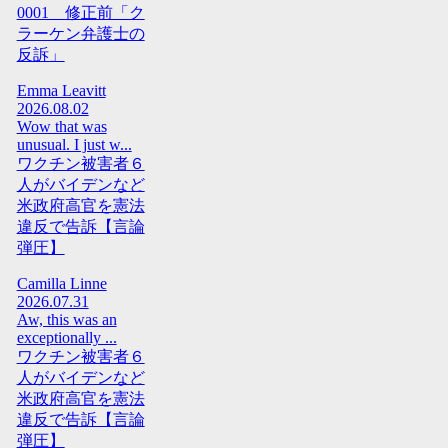
0001 修正前「ク
ラーケン弁護士の
反訴」
Emma Leavitt
2026.08.02
Wow that was
unusual. I just w...
ワクチン被害者６
人がバイデンなど
米政府高官を憲法
違反で告訴【言論
弾圧】
Camilla Linne
2026.07.31
Aw, this was an
exceptionally ...
ワクチン被害者６
人がバイデンなど
米政府高官を憲法
違反で告訴【言論
弾圧】