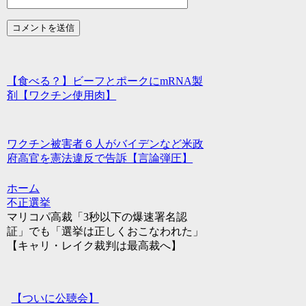
【食べる？】ビーフとポークにmRNA製
剤【ワクチン使用肉】
ワクチン被害者６人がバイデンなど米政
府高官を憲法違反で告訴【言論弾圧】
ホーム
不正選挙
マリコパ高裁「3秒以下の爆速署名認
証」でも「選挙は正しくおこなわれた」
【キャリ・レイク裁判は最高裁へ】
【ついに公聴会】