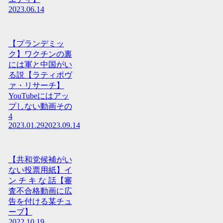
2023.06.14
【プランデミッ
ク】ワクチンの裏
には軍と中国がい
る説【ラティポヴ
ァ・リサーチ】
YouTubeにはアッ
プしない動画その
4
2023.01.29
2023.09.14
【共和党候補がい
ない投票用紙】イ
ン チ キ な 話【審
査不合格動画に広
告を付ける某チュ
ーブ】
2022.10.19