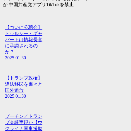
が 中国共産党アプリTikTokを禁止
【ついに公聴会】
トゥルシー・ギャ
バートは情報長官
に承認されるの
か？
2025.01.30
【トランプ政権】
違法移民を粛々と
国外追放
2025.01.30
プーチン／トラン
プ会談実現か【ウ
クライナ軍事援助