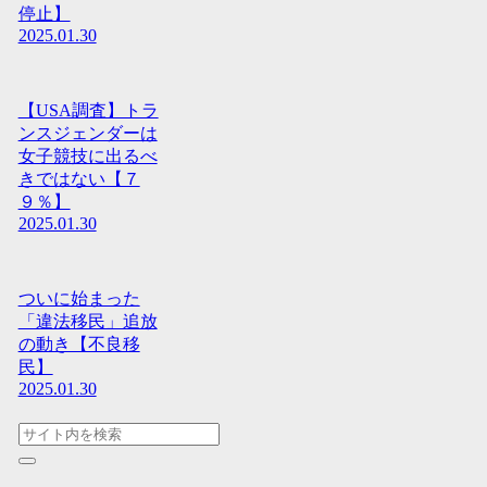
停止】
2025.01.30
【USA調査】トラ
ンスジェンダーは
女子競技に出るべ
きではない【７
９％】
2025.01.30
ついに始まった
「違法移民」追放
の動き【不良移
民】
2025.01.30