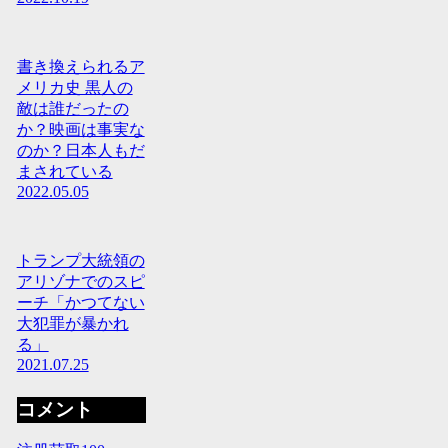
書き換えられるア
メリカ史 黒人の
敵は誰だったの
か？映画は事実な
のか？日本人もだ
まされている
2022.05.05
トランプ大統領の
アリゾナでのスピ
ーチ「かつてない
大犯罪が暴かれ
る」
2021.07.25
コメント