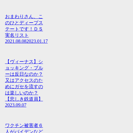
おまわりさん、こ
のひとディープス
テートです！ＤＳ
実名リスト
2021.08.08
2023.01.17
【ヴィーナス】シ
ョッキング・ブル
ーは反日なのか？
又はアクセスのた
めにガセを流すの
は楽しいのか？
【悲しき鉄道員】
2023.09.07
ワクチン被害者６
人がバイデンなど