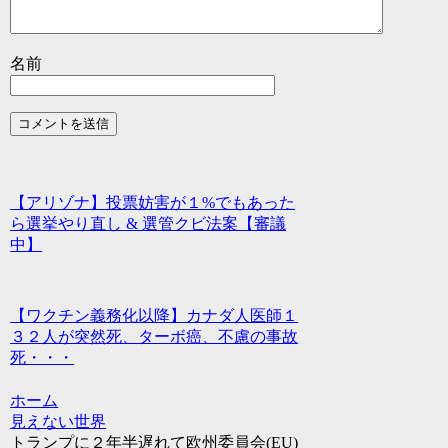
名前
【アリゾナ】投票妨害が１%でもあった
ら選挙やり直し & 選管クビ法案【審議
中】
【ワクチン義務化以降】カナダ人医師１
３２人が突然死、ターボ癌、不慮の事故
死・・・
ホーム
見えない世界
トランプに２年半遅れて欧州委員会(EU)