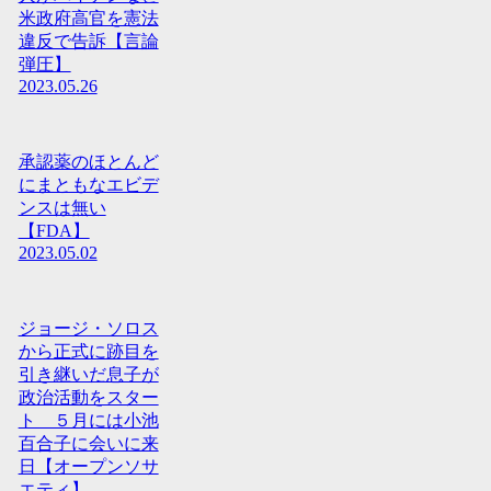
米政府高官を憲法
違反で告訴【言論
弾圧】
2023.05.26
承認薬のほとんど
にまともなエビデ
ンスは無い
【FDA】
2023.05.02
ジョージ・ソロス
から正式に跡目を
引き継いだ息子が
政治活動をスター
ト ５月には小池
百合子に会いに来
日【オープンソサ
エティ】