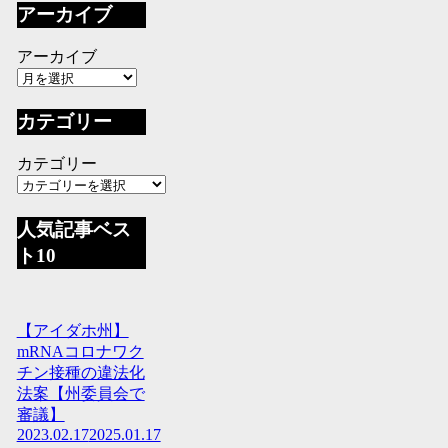
アーカイブ
アーカイブ
カテゴリー
カテゴリー
人気記事ベス
ト10
【アイダホ州】
mRNAコロナワク
チン接種の違法化
法案【州委員会で
審議】
2023.02.17
2025.01.17