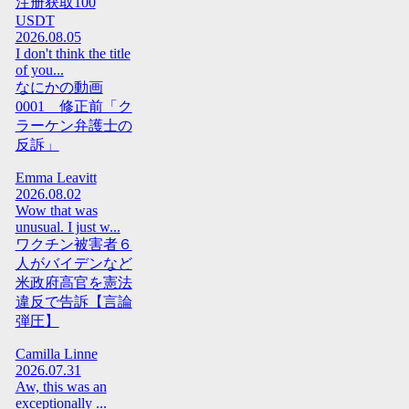
注册获取100
USDT
2026.08.05
I don't think the title
of you...
なにかの動画
0001 修正前「ク
ラーケン弁護士の
反訴」
Emma Leavitt
2026.08.02
Wow that was
unusual. I just w...
ワクチン被害者６
人がバイデンなど
米政府高官を憲法
違反で告訴【言論
弾圧】
Camilla Linne
2026.07.31
Aw, this was an
exceptionally ...