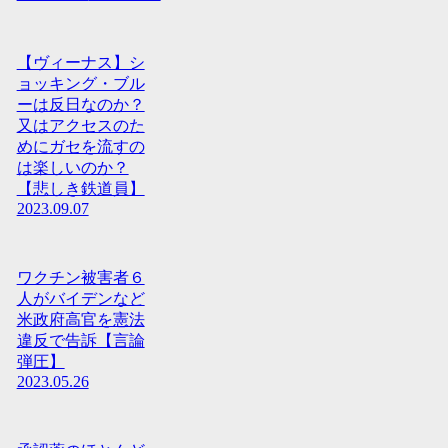
【ヴィーナス】シ
ョッキング・ブル
ーは反日なのか？
又はアクセスのた
めにガセを流すの
は楽しいのか？
【悲しき鉄道員】
2023.09.07
ワクチン被害者６
人がバイデンなど
米政府高官を憲法
違反で告訴【言論
弾圧】
2023.05.26