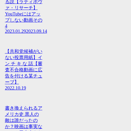
る説【ラティポヴ
ァ・リサーチ】
YouTubeにはアッ
プしない動画その
4
2023.01.29
2023.09.14
【共和党候補がい
ない投票用紙】イ
ン チ キ な 話【審
査不合格動画に広
告を付ける某チュ
ーブ】
2022.10.19
書き換えられるア
メリカ史 黒人の
敵は誰だったの
か？映画は事実な