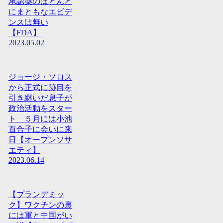
承認薬のほとんど
にまともなエビデ
ンスは無い
【FDA】
2023.05.02
ジョージ・ソロス
から正式に跡目を
引き継いだ息子が
政治活動をスター
ト ５月には小池
百合子に会いに来
日【オープンソサ
エティ】
2023.06.14
【プランデミッ
ク】ワクチンの裏
には軍と中国がい