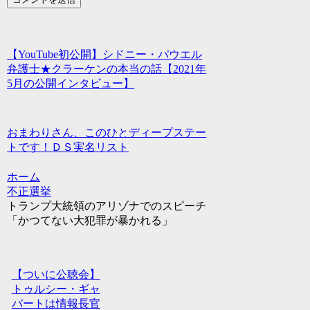
【YouTube初公開】シドニー・パウエル
弁護士★クラーケンの本当の話【2021年
5月の公開インタビュー】
おまわりさん、このひとディープステー
トです！ＤＳ実名リスト
ホーム
不正選挙
トランプ大統領のアリゾナでのスピーチ
「かつてない大犯罪が暴かれる」
【ついに公聴会】
トゥルシー・ギャ
バートは情報長官