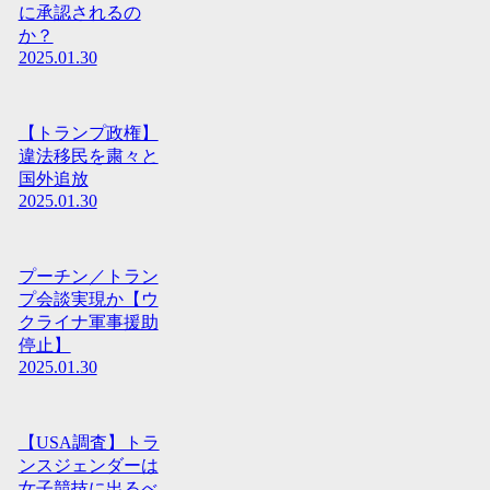
に承認されるの
か？
2025.01.30
【トランプ政権】
違法移民を粛々と
国外追放
2025.01.30
プーチン／トラン
プ会談実現か【ウ
クライナ軍事援助
停止】
2025.01.30
【USA調査】トラ
ンスジェンダーは
女子競技に出るべ