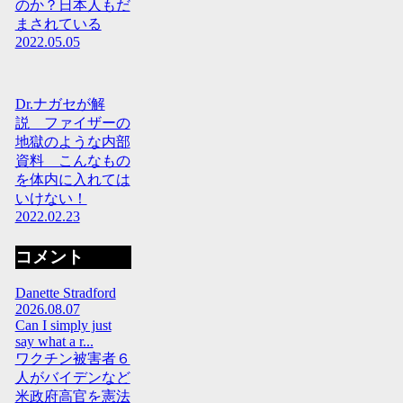
のか？日本人もだ
まされている
2022.05.05
Dr.ナガセが解
説 ファイザーの
地獄のような内部
資料 こんなもの
を体内に入れては
いけない！
2022.02.23
コメント
Danette Stradford
2026.08.07
Can I simply just
say what a r...
ワクチン被害者６
人がバイデンなど
米政府高官を憲法