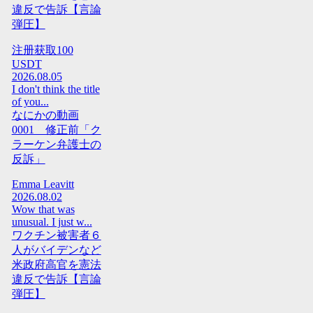
違反で告訴【言論
弾圧】
注册获取100
USDT
2026.08.05
I don't think the title
of you...
なにかの動画
0001 修正前「ク
ラーケン弁護士の
反訴」
Emma Leavitt
2026.08.02
Wow that was
unusual. I just w...
ワクチン被害者６
人がバイデンなど
米政府高官を憲法
違反で告訴【言論
弾圧】