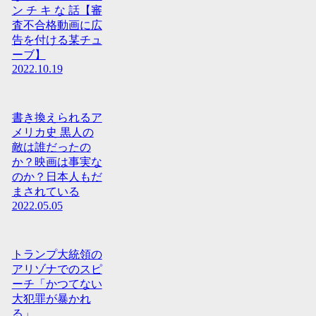
ン チ キ な 話【審
査不合格動画に広
告を付ける某チュ
ーブ】
2022.10.19
書き換えられるア
メリカ史 黒人の
敵は誰だったの
か？映画は事実な
のか？日本人もだ
まされている
2022.05.05
トランプ大統領の
アリゾナでのスピ
ーチ「かつてない
大犯罪が暴かれ
る」