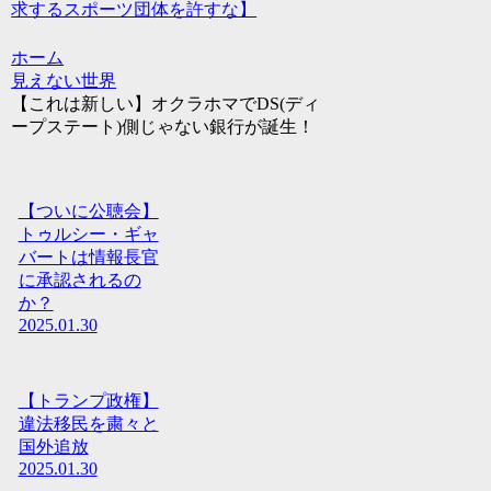
求するスポーツ団体を許すな】
ホーム
見えない世界
【これは新しい】オクラホマでDS(ディ
ープステート)側じゃない銀行が誕生！
【ついに公聴会】
トゥルシー・ギャ
バートは情報長官
に承認されるの
か？
2025.01.30
【トランプ政権】
違法移民を粛々と
国外追放
2025.01.30