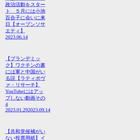
政治活動をスター
ト ５月には小池
百合子に会いに来
日【オープンソサ
エティ】
2023.06.14
【プランデミッ
ク】ワクチンの裏
には軍と中国がい
る説【ラティポヴ
ァ・リサーチ】
YouTubeにはアッ
プしない動画その
4
2023.01.29
2023.09.14
【共和党候補がい
ない投票用紙】イ