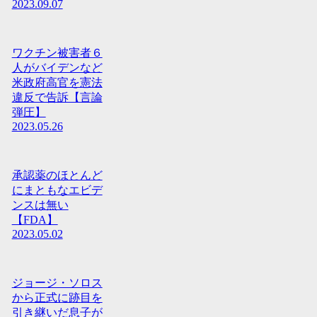
2023.09.07
ワクチン被害者６
人がバイデンなど
米政府高官を憲法
違反で告訴【言論
弾圧】
2023.05.26
承認薬のほとんど
にまともなエビデ
ンスは無い
【FDA】
2023.05.02
ジョージ・ソロス
から正式に跡目を
引き継いだ息子が