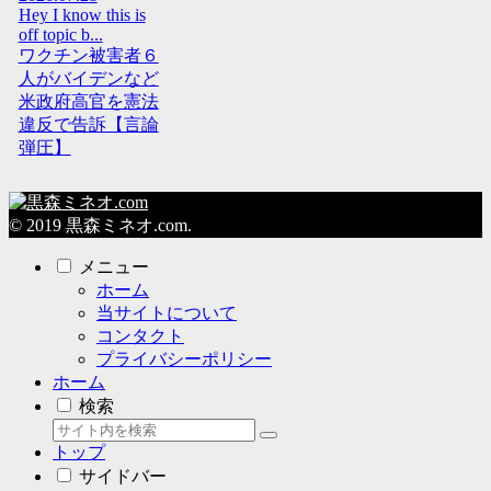
Hey I know this is
off topic b...
ワクチン被害者６
人がバイデンなど
米政府高官を憲法
違反で告訴【言論
弾圧】
© 2019 黒森ミネオ.com.
メニュー
ホーム
当サイトについて
コンタクト
プライバシーポリシー
ホーム
検索
トップ
サイドバー