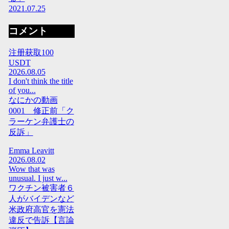
2021.07.25
コメント
注册获取100
USDT
2026.08.05
I don't think the title
of you...
なにかの動画
0001 修正前「ク
ラーケン弁護士の
反訴」
Emma Leavitt
2026.08.02
Wow that was
unusual. I just w...
ワクチン被害者６
人がバイデンなど
米政府高官を憲法
違反で告訴【言論