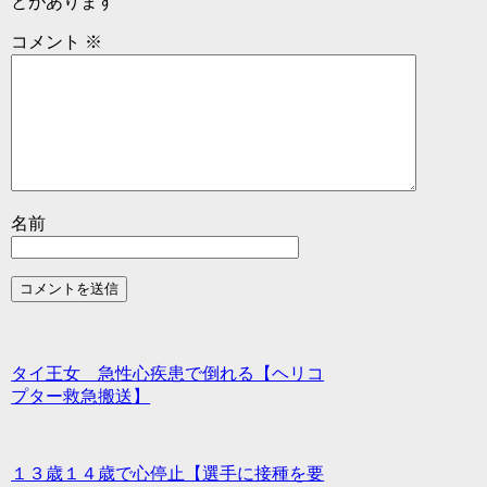
とがあります
コメント
※
名前
タイ王女 急性心疾患で倒れる【ヘリコ
プター救急搬送】
１３歳１４歳で心停止【選手に接種を要