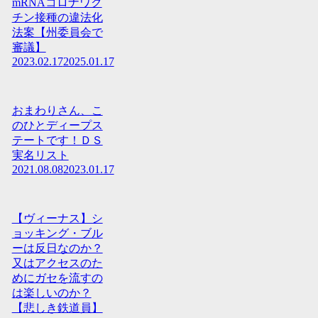
mRNAコロナワク
チン接種の違法化
法案【州委員会で
審議】
2023.02.17
2025.01.17
おまわりさん、こ
のひとディープス
テートです！ＤＳ
実名リスト
2021.08.08
2023.01.17
【ヴィーナス】シ
ョッキング・ブル
ーは反日なのか？
又はアクセスのた
めにガセを流すの
は楽しいのか？
【悲しき鉄道員】