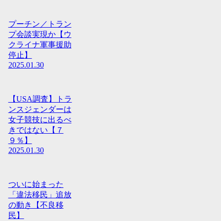
プーチン／トラン
プ会談実現か【ウ
クライナ軍事援助
停止】
2025.01.30
【USA調査】トラ
ンスジェンダーは
女子競技に出るべ
きではない【７
９％】
2025.01.30
ついに始まった
「違法移民」追放
の動き【不良移
民】