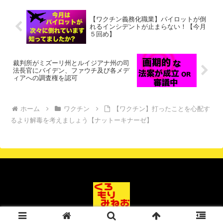
【ワクチン義務化職業】パイロットが倒
れるインシデントが止まらない！【今月
５回め】
裁判所がミズーリ州とルイジアナ州の司
法長官にバイデン、ファウチ及び各メデ
ィアへの調査権を認可
ホーム
ワクチン
【ワクチン】打ったことを心配す
るより解毒を考えましょう【ナットーキナーゼ】
© 2019 黒森ミネオ.com.