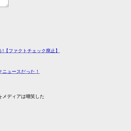
う!【ファクトチェック廃止】
クニュースだった！
領をメディアは嘲笑した