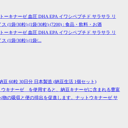
ゼ ナットーキナーゼ 血圧 DHA EPA イワシペプチド サラサラ リ
30粒) (1袋/30粒) (7200) : 食品・飲料・お酒
ゼ ナットーキナーゼ 血圧 DHA EPA イワシペプチド サラサラ リ
/30粒) (1袋/...
納豆 60粒 30日分 日本製造 (納豆生活 1個セット)
ットウキナーゼ を使用すると、納豆キナーゼに含まれる豊富
べ物の吸収と便の排出を促進します。ナットウキナーゼ サ