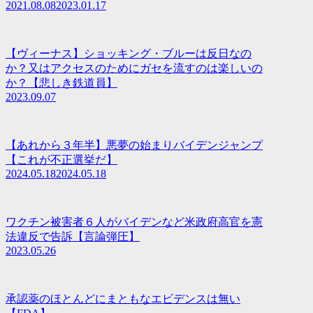
2021.08.08
2023.01.17
【ヴィーナス】ショッキング・ブルーは反日なの
か？又はアクセスのためにガセを流すのは楽しいの
か？【悲しき鉄道員】
2023.09.07
【あれから３年半】悪夢の始まりバイデンジャンプ
【これが不正選挙だ】
2024.05.18
2024.05.18
ワクチン被害者６人がバイデンなど米政府高官を憲
法違反で告訴【言論弾圧】
2023.05.26
承認薬のほとんどにまともなエビデンスは無い