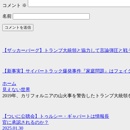
コメント
※
名前
【ザッカーバーグ】トランプ大統領と協力して言論弾圧と戦
【新事実】サイバートラック爆発事件『家庭問題』はフェイ
ホーム
見えない世界
2019年、カリフォルニアの山火事を警告したトランプ大統
【ついに公聴会】トゥルシー・ギャバートは情報長
官に承認されるのか？
2025.01.30