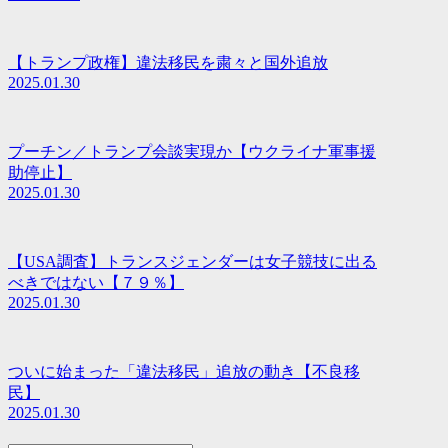
【トランプ政権】違法移民を粛々と国外追放
2025.01.30
プーチン／トランプ会談実現か【ウクライナ軍事援
助停止】
2025.01.30
【USA調査】トランスジェンダーは女子競技に出る
べきではない【７９％】
2025.01.30
ついに始まった「違法移民」追放の動き【不良移
民】
2025.01.30