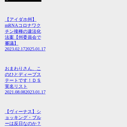
【アイダホ州】
mRNAコロナワク
チン接種の違法化
法案【州委員会で
審議】
2023.02.17
2025.01.17
おまわりさん、こ
のひとディープス
テートです！ＤＳ
実名リスト
2021.08.08
2023.01.17
【ヴィーナス】シ
ョッキング・ブル
ーは反日なのか？