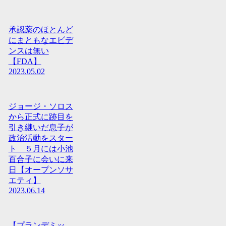
承認薬のほとんど
にまともなエビデ
ンスは無い
【FDA】
2023.05.02
ジョージ・ソロス
から正式に跡目を
引き継いだ息子が
政治活動をスター
ト ５月には小池
百合子に会いに来
日【オープンソサ
エティ】
2023.06.14
【プランデミッ