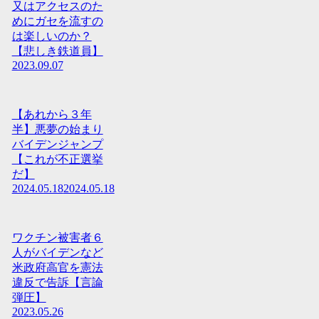
又はアクセスのた
めにガセを流すの
は楽しいのか？
【悲しき鉄道員】
2023.09.07
【あれから３年
半】悪夢の始まり
バイデンジャンプ
【これが不正選挙
だ】
2024.05.18
2024.05.18
ワクチン被害者６
人がバイデンなど
米政府高官を憲法
違反で告訴【言論
弾圧】
2023.05.26