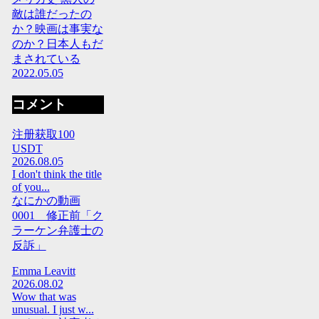
敵は誰だったの
か？映画は事実な
のか？日本人もだ
まされている
2022.05.05
コメント
注册获取100
USDT
2026.08.05
I don't think the title
of you...
なにかの動画
0001 修正前「ク
ラーケン弁護士の
反訴」
Emma Leavitt
2026.08.02
Wow that was
unusual. I just w...