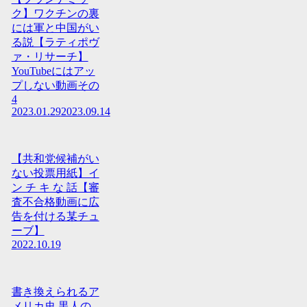
ク】ワクチンの裏
には軍と中国がい
る説【ラティポヴ
ァ・リサーチ】
YouTubeにはアッ
プしない動画その
4
2023.01.29
2023.09.14
【共和党候補がい
ない投票用紙】イ
ン チ キ な 話【審
査不合格動画に広
告を付ける某チュ
ーブ】
2022.10.19
書き換えられるア
メリカ史 黒人の