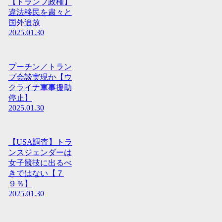
【トランプ政権】
違法移民を粛々と
国外追放
2025.01.30
プーチン／トラン
プ会談実現か【ウ
クライナ軍事援助
停止】
2025.01.30
【USA調査】トラ
ンスジェンダーは
女子競技に出るべ
きではない【７
９％】
2025.01.30