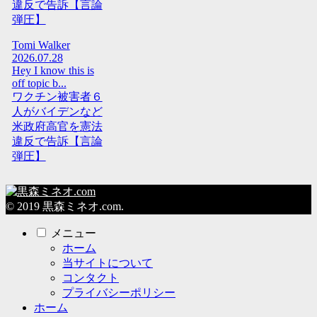
違反で告訴【言論
弾圧】
Tomi Walker
2026.07.28
Hey I know this is
off topic b...
ワクチン被害者６
人がバイデンなど
米政府高官を憲法
違反で告訴【言論
弾圧】
© 2019 黒森ミネオ.com.
メニュー
ホーム
当サイトについて
コンタクト
プライバシーポリシー
ホーム