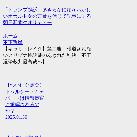
「トランプ起訴」あきらかに頭がおかし
いオカルト女の言葉を信じて記事にする
朝日新聞クオリティー
ホーム
不正選挙
【キャリ・レイク】第二審 報道されな
いアリゾナ控訴裁のあきれた判決【不正
選挙裁判最高裁へ】
【ついに公聴会】
トゥルシー・ギャ
バートは情報長官
に承認されるの
か？
2025.01.30