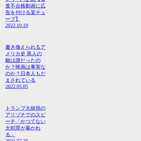
査不合格動画に広
告を付ける某チュ
ーブ】
2022.10.19
書き換えられるア
メリカ史 黒人の
敵は誰だったの
か？映画は事実な
のか？日本人もだ
まされている
2022.05.05
トランプ大統領の
アリゾナでのスピ
ーチ「かつてない
大犯罪が暴かれ
る」
2021.07.25