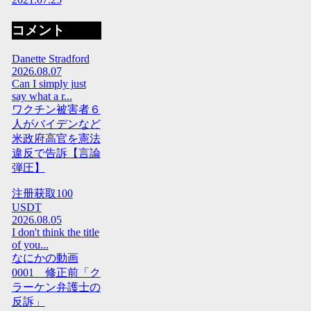
コメント
Danette Stradford
2026.08.07
Can I simply just
say what a r...
ワクチン被害者６
人がバイデンなど
米政府高官を憲法
違反で告訴【言論
弾圧】
注册获取100
USDT
2026.08.05
I don't think the title
of you...
なにかの動画
0001 修正前「ク
ラーケン弁護士の
反訴」