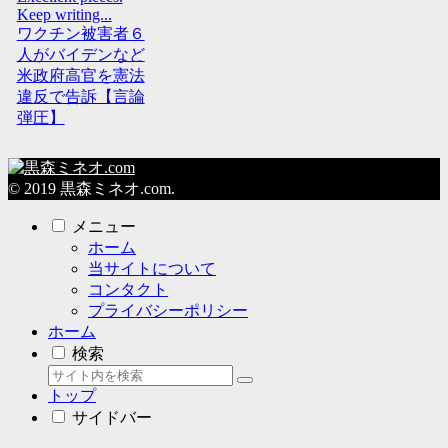
Keep writing...
ワクチン被害者６
人がバイデンなど
米政府高官を憲法
違反で告訴【言論
弾圧】
© 2019 黒森ミネオ.com.
メニュー
ホーム
当サイトについて
コンタクト
プライバシーポリシー
ホーム
検索
トップ
サイドバー