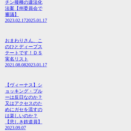
チン接種の違法化
法案【州委員会で
審議】
2023.02.17
2025.01.17
おまわりさん、こ
のひとディープス
テートです！ＤＳ
実名リスト
2021.08.08
2023.01.17
【ヴィーナス】シ
ョッキング・ブル
ーは反日なのか？
又はアクセスのた
めにガセを流すの
は楽しいのか？
【悲しき鉄道員】
2023.09.07