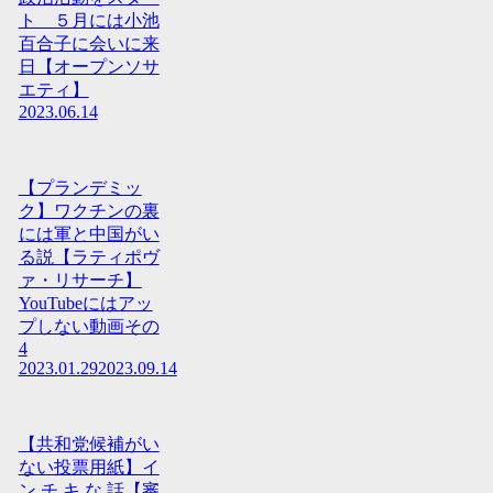
ト ５月には小池
百合子に会いに来
日【オープンソサ
エティ】
2023.06.14
【プランデミッ
ク】ワクチンの裏
には軍と中国がい
る説【ラティポヴ
ァ・リサーチ】
YouTubeにはアッ
プしない動画その
4
2023.01.29
2023.09.14
【共和党候補がい
ない投票用紙】イ
ン チ キ な 話【審