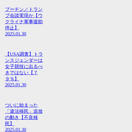
プーチン／トラン
プ会談実現か【ウ
クライナ軍事援助
停止】
2025.01.30
【USA調査】トラ
ンスジェンダーは
女子競技に出るべ
きではない【７
９％】
2025.01.30
ついに始まった
「違法移民」追放
の動き【不良移
民】
2025.01.30