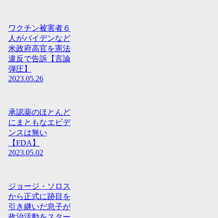
ワクチン被害者６
人がバイデンなど
米政府高官を憲法
違反で告訴【言論
弾圧】
2023.05.26
承認薬のほとんど
にまともなエビデ
ンスは無い
【FDA】
2023.05.02
ジョージ・ソロス
から正式に跡目を
引き継いだ息子が
政治活動をスター