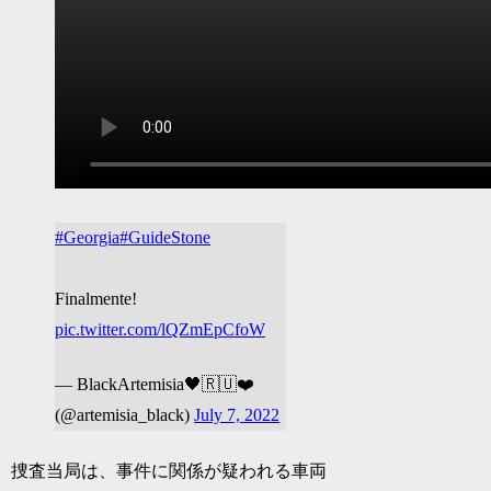
#Georgia
#GuideStone
Finalmente!
pic.twitter.com/lQZmEpCfoW
— BlackArtemisia🖤🇷🇺❤️
(@artemisia_black)
July 7, 2022
捜査当局は、事件に関係が疑われる車両