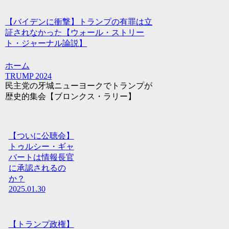
【バイデンに衝撃】トランプの有罪は立
証されなかった【ウォール・ストリー
ト・ジャーナル論説】
ホーム
TRUMP 2024
民主党の牙城ニューヨークでトランプが
歴史的集会【ブロンクス・ラリー】
【ついに公聴会】
トゥルシー・ギャ
バートは情報長官
に承認されるの
か？
2025.01.30
【トランプ政権】