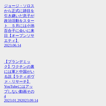
ジョージ・ソロス
から正式に跡目を
引き継いだ息子が
政治活動をスター
ト ５月には小池
百合子に会いに来
日【オープンソサ
エティ】
2023.06.14
【プランデミッ
ク】ワクチンの裏
には軍と中国がい
る説【ラティポヴ
ァ・リサーチ】
YouTubeにはアッ
プしない動画その
4
2023.01.29
2023.09.14