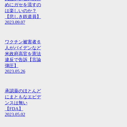
めにガセを流すの
は楽しいのか？
【悲しき鉄道員】
2023.09.07
ワクチン被害者６
人がバイデンなど
米政府高官を憲法
違反で告訴【言論
弾圧】
2023.05.26
承認薬のほとんど
にまともなエビデ
ンスは無い
【FDA】
2023.05.02