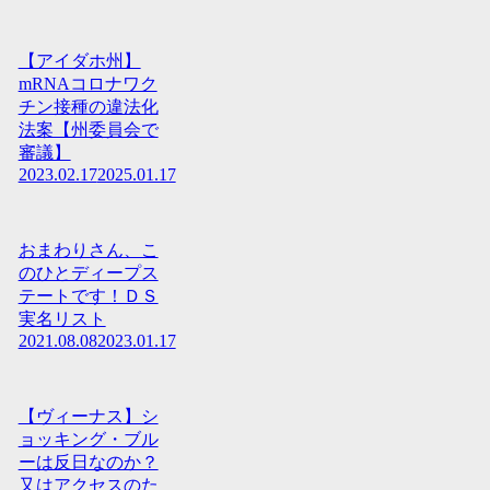
【アイダホ州】
mRNAコロナワク
チン接種の違法化
法案【州委員会で
審議】
2023.02.17
2025.01.17
おまわりさん、こ
のひとディープス
テートです！ＤＳ
実名リスト
2021.08.08
2023.01.17
【ヴィーナス】シ
ョッキング・ブル
ーは反日なのか？
又はアクセスのた