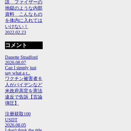
説 ファイザーの
地獄のような内部
資料 こんなもの
を体内に入れては
いけない！
2022.02.23
コメント
Danette Stradford
2026.08.07
Can I simply just
say what a r...
ワクチン被害者６
人がバイデンなど
米政府高官を憲法
違反で告訴【言論
弾圧】
注册获取100
USDT
2026.08.05
I don't think the title