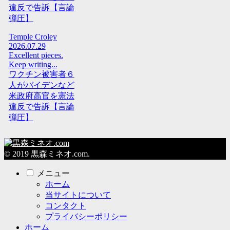
違反で告訴【言論
弾圧】
Temple Croley
2026.07.29
Excellent pieces.
Keep writing...
ワクチン被害者６
人がバイデンなど
米政府高官を憲法
違反で告訴【言論
弾圧】
© 2019 黒森ミネオ.com.
メニュー
ホーム
当サイトについて
コンタクト
プライバシーポリシー
ホーム