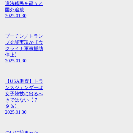
違法移民を粛々と
国外追放
2025.01.30
プーチン／トラン
プ会談実現か【ウ
クライナ軍事援助
停止】
2025.01.30
【USA調査】トラ
ンスジェンダーは
女子競技に出るべ
きではない【７
９％】
2025.01.30
ついに始まった