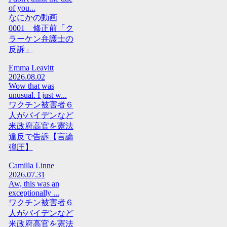
of you...
なにかの動画
0001 修正前「ク
ラーケン弁護士の
反訴」
Emma Leavitt
2026.08.02
Wow that was
unusual. I just w...
ワクチン被害者６
人がバイデンなど
米政府高官を憲法
違反で告訴【言論
弾圧】
Camilla Linne
2026.07.31
Aw, this was an
exceptionally ...
ワクチン被害者６
人がバイデンなど
米政府高官を憲法