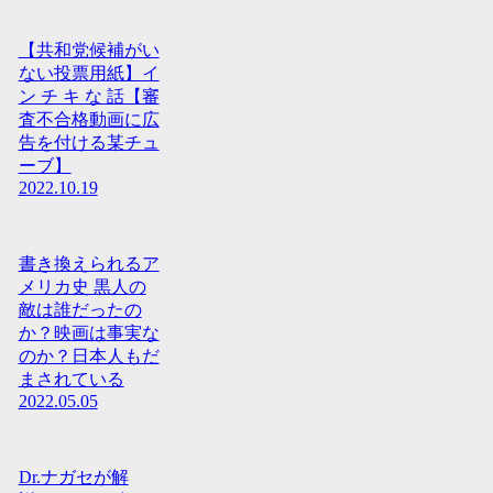
【共和党候補がい
ない投票用紙】イ
ン チ キ な 話【審
査不合格動画に広
告を付ける某チュ
ーブ】
2022.10.19
書き換えられるア
メリカ史 黒人の
敵は誰だったの
か？映画は事実な
のか？日本人もだ
まされている
2022.05.05
Dr.ナガセが解