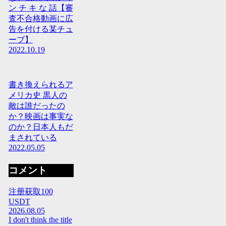
ン チ キ な 話【審
査不合格動画に広
告を付ける某チュ
ーブ】
2022.10.19
書き換えられるア
メリカ史 黒人の
敵は誰だったの
か？映画は事実な
のか？日本人もだ
まされている
2022.05.05
コメント
注册获取100
USDT
2026.08.05
I don't think the title