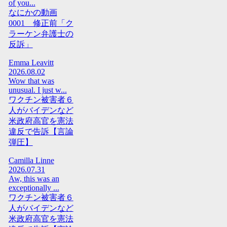
of you...
なにかの動画
0001 修正前「ク
ラーケン弁護士の
反訴」
Emma Leavitt
2026.08.02
Wow that was
unusual. I just w...
ワクチン被害者６
人がバイデンなど
米政府高官を憲法
違反で告訴【言論
弾圧】
Camilla Linne
2026.07.31
Aw, this was an
exceptionally ...
ワクチン被害者６
人がバイデンなど
米政府高官を憲法