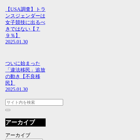
【USA調査】トラ
ンスジェンダーは
女子競技に出るべ
きではない【７
９％】
2025.01.30
ついに始まった
「違法移民」追放
の動き【不良移
民】
2025.01.30
アーカイブ
アーカイブ