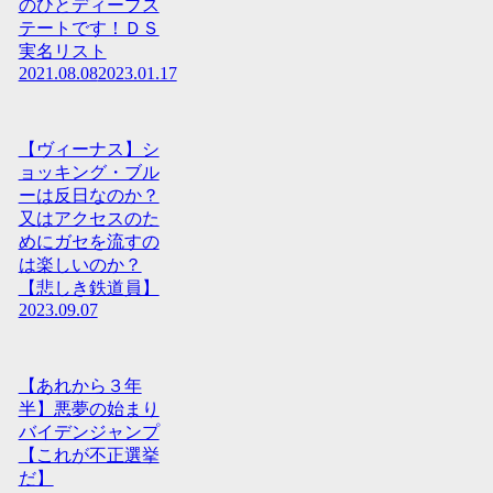
のひとディープス
テートです！ＤＳ
実名リスト
2021.08.08
2023.01.17
【ヴィーナス】シ
ョッキング・ブル
ーは反日なのか？
又はアクセスのた
めにガセを流すの
は楽しいのか？
【悲しき鉄道員】
2023.09.07
【あれから３年
半】悪夢の始まり
バイデンジャンプ
【これが不正選挙
だ】