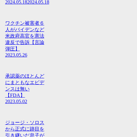
2024.05.18
2024.05.18
ワクチン被害者６
人がバイデンなど
米政府高官を憲法
違反で告訴【言論
弾圧】
2023.05.26
承認薬のほとんど
にまともなエビデ
ンスは無い
【FDA】
2023.05.02
ジョージ・ソロス
から正式に跡目を
引き継いだ息子が