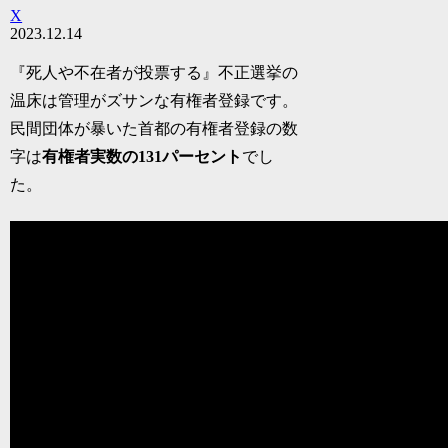
X
2023.12.14
『死人や不在者が投票する』不正選挙の
温床は管理がズサンな有権者登録です。
民間団体が暴いた首都の有権者登録の数
字は
有権者実数の131パーセント
でし
た。