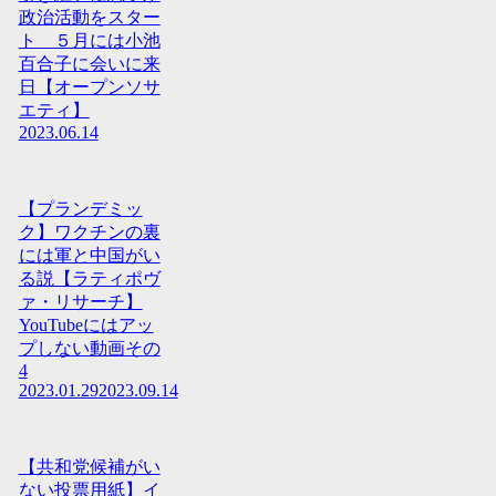
政治活動をスター
ト ５月には小池
百合子に会いに来
日【オープンソサ
エティ】
2023.06.14
【プランデミッ
ク】ワクチンの裏
には軍と中国がい
る説【ラティポヴ
ァ・リサーチ】
YouTubeにはアッ
プしない動画その
4
2023.01.29
2023.09.14
【共和党候補がい
ない投票用紙】イ