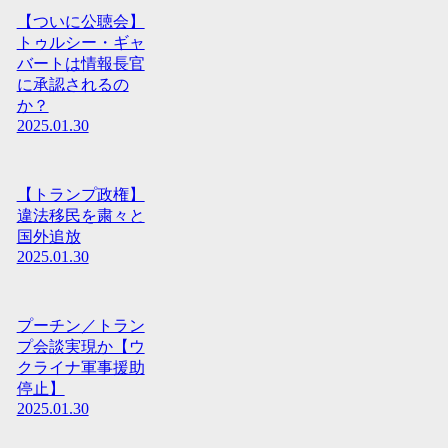
【ついに公聴会】
トゥルシー・ギャ
バートは情報長官
に承認されるの
か？
2025.01.30
【トランプ政権】
違法移民を粛々と
国外追放
2025.01.30
プーチン／トラン
プ会談実現か【ウ
クライナ軍事援助
停止】
2025.01.30